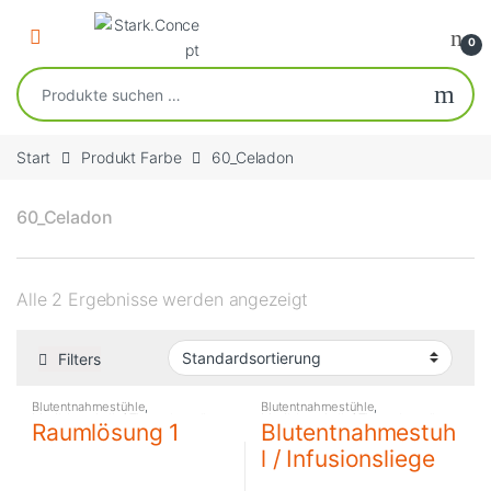
Skip to navigation
Skip to content
Open
0
Suchen nach:
Start
Produkt Farbe
60_Celadon
60_Celadon
Alle 2 Ergebnisse werden angezeigt
Filters
Blutentnahmestühle
,
Blutentnahmestühle
,
Medizintechnik / Therapiegeräte
,
Medizintechnik / Therapiegeräte
Raumlösung 1
Blutentnahmestuh
Praxiseinrichtung
l / Infusionsliege
C4369