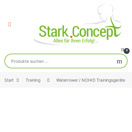
Skip to navigation
Skip to content
Open
0
Suchen nach:
Start
Training
Waterrower / NOHrD Trainingsgeräte
Kostenloser Versand