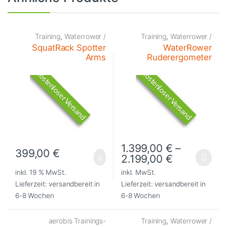
Training
,
Waterrower /
Training
,
Waterrower /
NOHrD Trainingsgeräte
NOHrD Trainingsgeräte
SquatRack Spotter
WaterRower
Arms
Ruderergometer
Kostenloser Versand
Kostenloser Versand
1.399,00
€
–
399,00
€
2.199,00
€
Dieses Produkt weist mehrere Va
inkl. 19 % MwSt.
inkl. MwSt.
Lieferzeit:
versandbereit in
Lieferzeit:
versandbereit in
6-8 Wochen
6-8 Wochen
aerobis Trainings-
Training
,
Waterrower /