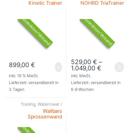
Equipment
,
Training
NOHrD Trainingsgeräte
Kinetic Trainer
NOHRD TriaTrainer
Kostenloser Versand
Kostenloser Versand
529,00
€
–
899,00
€
1.049,00
€
Dieses Produkt weist mehrere Va
inkl. 19 % MwSt.
inkl. MwSt.
Lieferzeit:
versandbereit in
Lieferzeit:
versandbereit in
3 Tagen
6-8 Wochen
Training
,
Waterrower /
NOHrD Trainingsgeräte
Wallbars
Sprossenwand